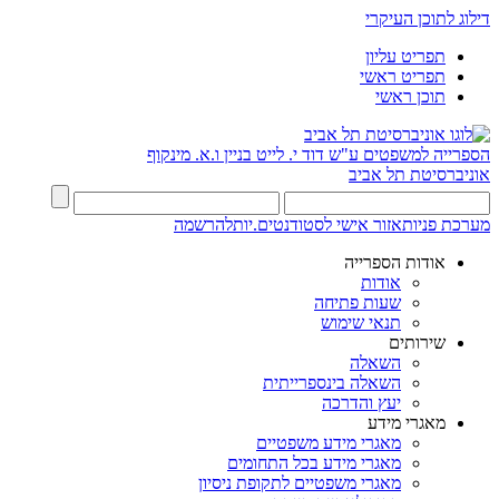
דילוג לתוכן העיקרי
תפריט עליון
תפריט ראשי
תוכן ראשי
הספרייה למשפטים ע"ש דוד י. לייט
בניין ו.א. מינקוף
אוניברסיטת תל אביב
מערכת פניות
אזור אישי לסטודנטים.יות
להרשמה
אודות הספרייה
אודות
שעות פתיחה
תנאי שימוש
שירותים
השאלה
השאלה בינספרייתית
יעץ והדרכה
מאגרי מידע
מאגרי מידע משפטיים
מאגרי מידע בכל התחומים
מאגרי משפטיים לתקופת ניסיון