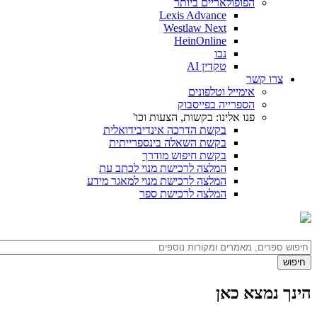
הפופולאריים ביותר
Lexis Advance
Westlaw Next
HeinOnline
נבו
טקדין AI
צרו קשר
אימייל וטלפונים
הספרייה בפייסבוק
פנו אלינו: בקשות, הצעות וכו'
בקשת הדרכה אינדיבידואלית
בקשת השאלה בינספרייתית
בקשת חיפוש מודרך
המלצה לרכישת מנוי לכתב עת
המלצה לרכישת מנוי למאגר מידע
המלצה לרכישת ספר
הינך נמצא כאן