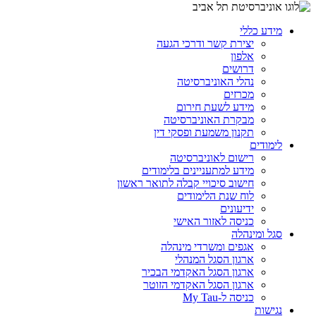
מידע כללי
יצירת קשר ודרכי הגעה
אלפון
דרושים
נהלי האוניברסיטה
מכרזים
מידע לשעת חירום
מבקרת האוניברסיטה
תקנון משמעת ופסקי דין
לימודים
רישום לאוניברסיטה
מידע למתעניינים בלימודים
חישוב סיכויי קבלה לתואר ראשון
לוח שנת הלימודים
ידיעונים
כניסה לאזור האישי
סגל ומינהלה
אגפים ומשרדי מינהלה
ארגון הסגל המנהלי
ארגון הסגל האקדמי הבכיר
ארגון הסגל האקדמי הזוטר
כניסה ל-My Tau
נגישות