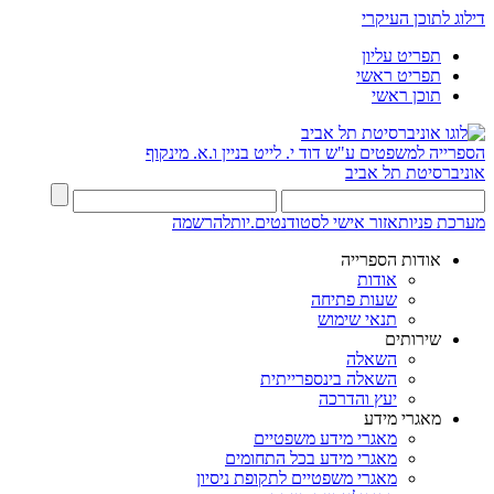
דילוג לתוכן העיקרי
תפריט עליון
תפריט ראשי
תוכן ראשי
הספרייה למשפטים ע"ש דוד י. לייט
בניין ו.א. מינקוף
אוניברסיטת תל אביב
מערכת פניות
אזור אישי לסטודנטים.יות
להרשמה
אודות הספרייה
אודות
שעות פתיחה
תנאי שימוש
שירותים
השאלה
השאלה בינספרייתית
יעץ והדרכה
מאגרי מידע
מאגרי מידע משפטיים
מאגרי מידע בכל התחומים
מאגרי משפטיים לתקופת ניסיון