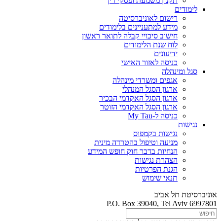
תקנון משמעת ופסקי דין
לימודים
רישום לאוניברסיטה
מידע למתעניינים בלימודים
חישוב סיכויי קבלה לתואר ראשון
לוח שנת הלימודים
ידיעונים
כניסה לאזור האישי
סגל ומינהלה
אגפים ומשרדי מינהלה
ארגון הסגל המנהלי
ארגון הסגל האקדמי הבכיר
ארגון הסגל האקדמי הזוטר
כניסה ל-My Tau
נגישות
נגישות בקמפוס
מניעה וטיפול בהטרדה מינית
הנחיות בדבר חוק חופש המידע
הצהרת נגישות
הגנת הפרטיות
תנאי שימוש
אוניברסיטת תל אביב
P.O. Box 39040, Tel Aviv 6997801