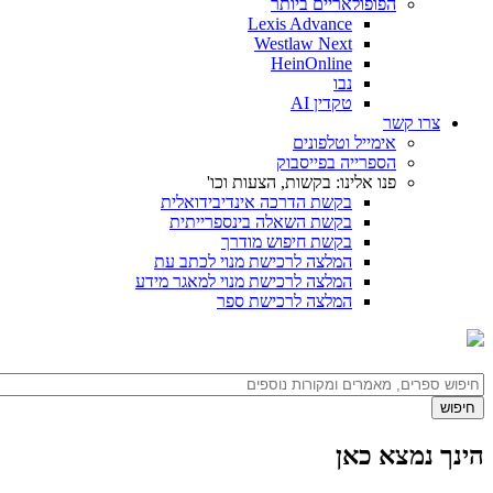
הפופולאריים ביותר
Lexis Advance
Westlaw Next
HeinOnline
נבו
טקדין AI
צרו קשר
אימייל וטלפונים
הספרייה בפייסבוק
פנו אלינו: בקשות, הצעות וכו'
בקשת הדרכה אינדיבידואלית
בקשת השאלה בינספרייתית
בקשת חיפוש מודרך
המלצה לרכישת מנוי לכתב עת
המלצה לרכישת מנוי למאגר מידע
המלצה לרכישת ספר
הינך נמצא כאן