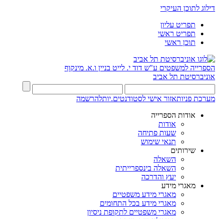
דילוג לתוכן העיקרי
תפריט עליון
תפריט ראשי
תוכן ראשי
הספרייה למשפטים ע"ש דוד י. לייט
בניין ו.א. מינקוף
אוניברסיטת תל אביב
מערכת פניות
אזור אישי לסטודנטים.יות
להרשמה
אודות הספרייה
אודות
שעות פתיחה
תנאי שימוש
שירותים
השאלה
השאלה בינספרייתית
יעץ והדרכה
מאגרי מידע
מאגרי מידע משפטיים
מאגרי מידע בכל התחומים
מאגרי משפטיים לתקופת ניסיון