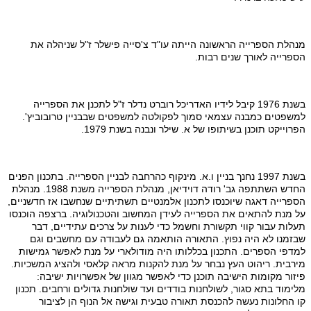
מנהלת הספרייה הראשונה הייתה עו"ד צ'סייה פישלר ז"ל שניהלה את
הספרייה לאורך שנים רבות.
בשנת 1976 קיבל לידיו האדריכל רוברט נדלר ז"ל לתכנן את הספרייה
למשפטים כמבנה עצמאי סמוך לפקולטה למשפטים שבבניין טרובוביץ'.
הפרוייקט תוכנן בשיתופו של א. שילר ונבנה בשנת 1979.
בשנת 1997 נחנך בניין ו.א. מינקוף כהרחבה לבניין הספרייה. בתכנון הפנים
החדש השתתפה גב' רודה דוידיאן, מנהלת הספרייה משנת 1988. מנהלת
הספרייה דאגה שיוכנסו לתכנון אלמנטיים תשתיתיים שנחשבו אז חדשניים,
על מנת להתאים את הספרייה לעידן המחשוב והטכנולוגיה. ברצפה הוכנסו
תעלות עבור קווי תקשורת וחשמל כדי לענות על צרכים עתידיים, דבר
שבזמנו לא היה נפוץ.
התאורה הותאמה גם לעבודה עם מחשבים וגם
למדפי הספרים. התכנון בכללותו היה מודולארי על מנת לאפשר גמישות
מירבית. ריהוט העץ נבחר על מנת להקנות מראה קלאסי ולהציג המשכיות.
פיזור מקומות הישיבה תוכנן כדי לאפשר מגוון של אפשרויות ישיבה:
מלימוד בתא סגור, לשולחנות בודדים ועד שולחנות גדולים ורחבים.
תכנון
קו החלונות נעשה להכנסת תאורה טבעית וגישה אל הנוף הן לציבור