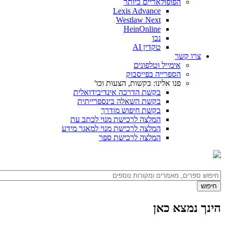
הפופולאריים ביותר
Lexis Advance
Westlaw Next
HeinOnline
נבו
טקדין AI
צרו קשר
אימייל וטלפונים
הספרייה בפייסבוק
פנו אלינו: בקשות, הצעות וכו'
בקשת הדרכה אינדיבידואלית
בקשת השאלה בינספרייתית
בקשת חיפוש מודרך
המלצה לרכישת מנוי לכתב עת
המלצה לרכישת מנוי למאגר מידע
המלצה לרכישת ספר
הינך נמצא כאן