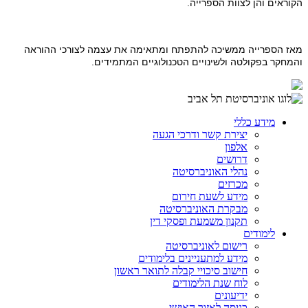
הקוראים והן לצוות הספרייה.
מאז הספרייה ממשיכה להתפתח ומתאימה את עצמה לצורכי ההוראה
והמחקר בפקולטה ולשינויים הטכנולוגיים המתמידים.
מידע כללי
יצירת קשר ודרכי הגעה
אלפון
דרושים
נהלי האוניברסיטה
מכרזים
מידע לשעת חירום
מבקרת האוניברסיטה
תקנון משמעת ופסקי דין
לימודים
רישום לאוניברסיטה
מידע למתעניינים בלימודים
חישוב סיכויי קבלה לתואר ראשון
לוח שנת הלימודים
ידיעונים
כניסה לאזור האישי