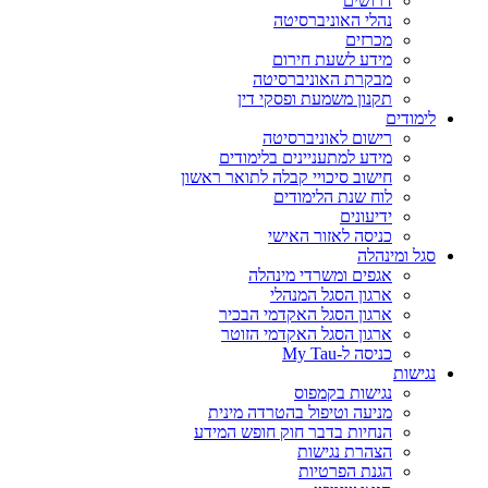
דרושים
נהלי האוניברסיטה
מכרזים
מידע לשעת חירום
מבקרת האוניברסיטה
תקנון משמעת ופסקי דין
לימודים
רישום לאוניברסיטה
מידע למתעניינים בלימודים
חישוב סיכויי קבלה לתואר ראשון
לוח שנת הלימודים
ידיעונים
כניסה לאזור האישי
סגל ומינהלה
אגפים ומשרדי מינהלה
ארגון הסגל המנהלי
ארגון הסגל האקדמי הבכיר
ארגון הסגל האקדמי הזוטר
כניסה ל-My Tau
נגישות
נגישות בקמפוס
מניעה וטיפול בהטרדה מינית
הנחיות בדבר חוק חופש המידע
הצהרת נגישות
הגנת הפרטיות