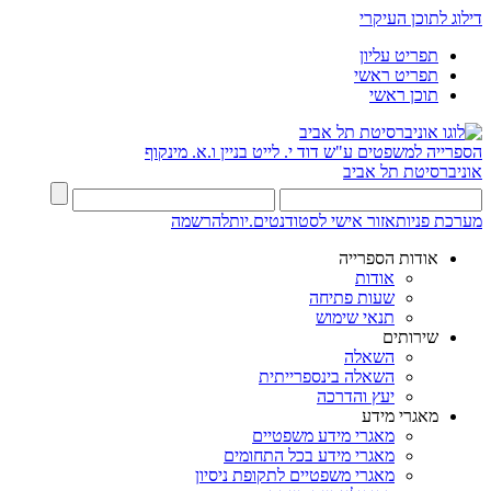
דילוג לתוכן העיקרי
תפריט עליון
תפריט ראשי
תוכן ראשי
הספרייה למשפטים ע"ש דוד י. לייט
בניין ו.א. מינקוף
אוניברסיטת תל אביב
מערכת פניות
אזור אישי לסטודנטים.יות
להרשמה
אודות הספרייה
אודות
שעות פתיחה
תנאי שימוש
שירותים
השאלה
השאלה בינספרייתית
יעץ והדרכה
מאגרי מידע
מאגרי מידע משפטיים
מאגרי מידע בכל התחומים
מאגרי משפטיים לתקופת ניסיון