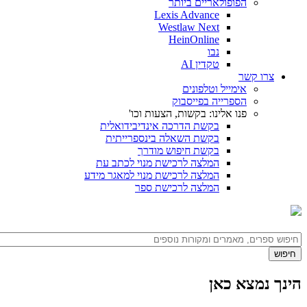
הפופולאריים ביותר
Lexis Advance
Westlaw Next
HeinOnline
נבו
טקדין AI
צרו קשר
אימייל וטלפונים
הספרייה בפייסבוק
פנו אלינו: בקשות, הצעות וכו'
בקשת הדרכה אינדיבידואלית
בקשת השאלה בינספרייתית
בקשת חיפוש מודרך
המלצה לרכישת מנוי לכתב עת
המלצה לרכישת מנוי למאגר מידע
המלצה לרכישת ספר
הינך נמצא כאן